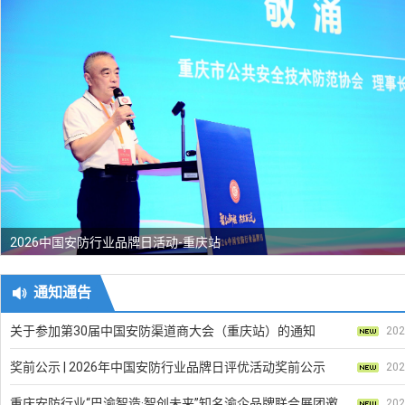
2024第十一届中国安防渠道分销商（代理商）大会重庆站圆满召开
2026中国安防行业品牌日活动-重庆站
《公共安全视频图像信息系统管理条例》宣贯会
2025慧聪跨业品牌巡展●重庆站活动
第四届第一次会员代表大会暨换届大会成功召开
第12届中国（重庆）智慧城市、社会公共安全产品技术展览会开幕式
2024第十一届中国安防渠道分销商（代理商）大会重庆站圆满召开
2026中国安防行业品牌日活动-重庆站

通知通告
关于参加第30届中国安防渠道商大会（重庆站）的通知
202
奖前公示 | 2026年中国安防行业品牌日评优活动奖前公示
202
重庆安防行业“巴渝智造·智创未来”知名渝企品牌联合展团邀请函
202