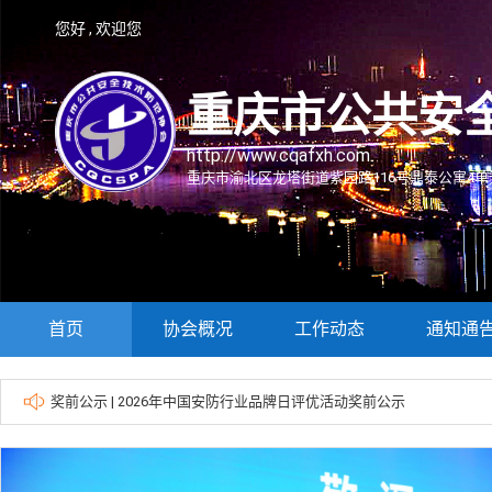
您好 , 欢迎您
重庆市公共安
http://www.cqafxh.com
重庆市渝北区龙塔街道紫园路116号鼎泰公寓4单元
首页
协会概况
工作动态
通知通
奖前公示 | 2026年中国安防行业品牌日评优活动奖前公示
重庆安防行业“巴渝智造·智创未来”知名渝企品牌联合展团邀请函
关于参加第30届中国安防渠道商大会（重庆站）的通知