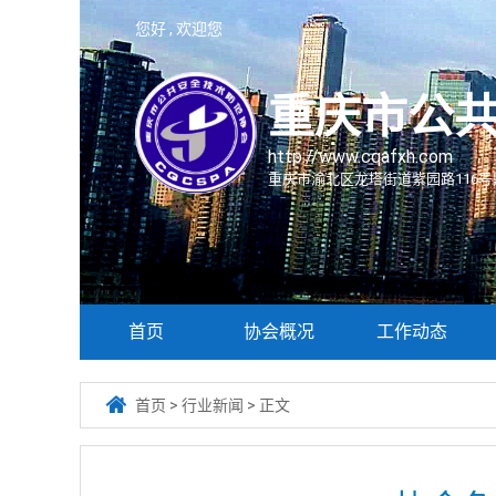
您好 , 欢迎您
重庆市公
http://www.cqafxh.com
重庆市渝北区龙塔街道紫园路116号鼎
首页
协会概况
工作动态

首页
>
行业新闻
>
正文