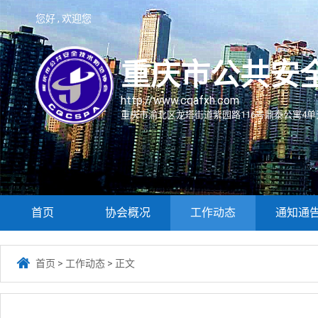
您好 , 欢迎您
重庆市公共安
http://www.cqafxh.com
重庆市渝北区龙塔街道紫园路116号鼎泰公寓4单元
首页
协会概况
工作动态
通知通

首页
>
工作动态
>
正文