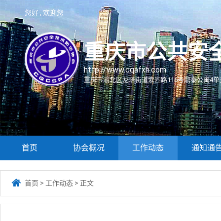
您好 , 欢迎您
重庆市公共安
http://www.cqafxh.com
重庆市渝北区龙塔街道紫园路116号鼎泰公寓4单元
首页
协会概况
工作动态
通知通

首页
>
工作动态
>
正文