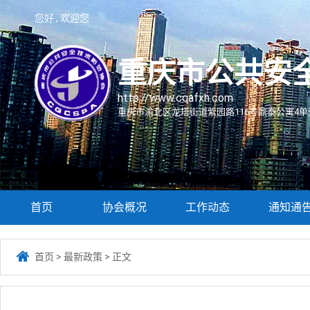
您好 , 欢迎您
重庆市公共安
http://www.cqafxh.com
重庆市渝北区龙塔街道紫园路116号鼎泰公寓4单元
首页
协会概况
工作动态
通知通

首页
>
最新政策
>
正文