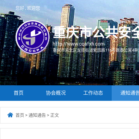
您好 , 欢迎您
重庆市公共安
http://www.cqafxh.com
重庆市渝北区龙塔街道紫园路116号鼎泰公寓4单元
首页
协会概况
工作动态
通知通

首页
>
通知通告
>
正文