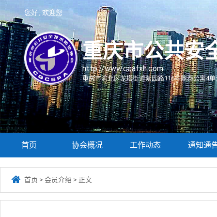
您好 , 欢迎您
重庆市公共安
http://www.cqafxh.com
重庆市渝北区龙塔街道紫园路116号鼎泰公寓4单元
首页
协会概况
工作动态
通知通

首页
>
会员介绍
>
正文