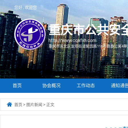
您好 , 欢迎您
重庆市公共安
http://www.cqafxh.com
重庆市渝北区龙塔街道紫园路116号鼎泰公寓4单元
首页
协会概况
工作动态
通知通

首页
>
图片新闻
>
正文