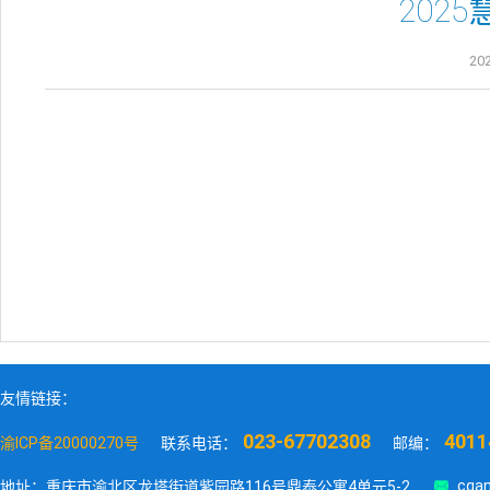
202
202
友情链接：
023-67702308
4011
渝ICP备20000270号
联系电话：
邮编：

cqan
地址：重庆市渝北区龙塔街道紫园路116号鼎泰公寓4单元5-2